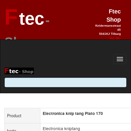
F
Ftec
tec
-
Shop
Keldermansstraat
45
5041KJ Tilburg
Shop
Tel. 06-
28990992
Elektronica sinds 1993 / Hobby 2.0
sinds 2013
Electronica knip tang Plato 170
Product
Electronica kniptang
korte