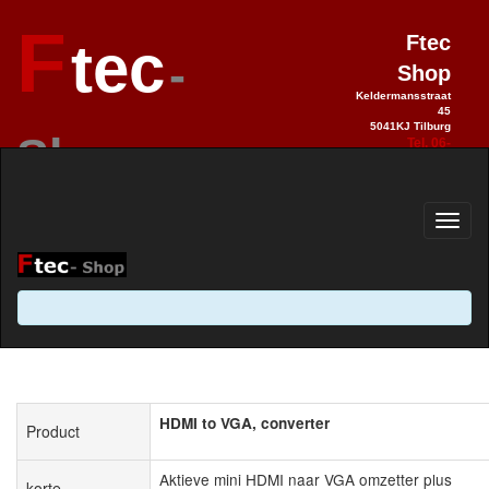
F
Ftec
tec
-
Shop
Keldermansstraat
45
5041KJ Tilburg
Shop
Tel. 06-
28990992
Elektronica sinds 1993 / Hobby 2.0
sinds 2013
HDMI to VGA, converter
Product
Aktieve mini HDMI naar VGA omzetter plus
korte