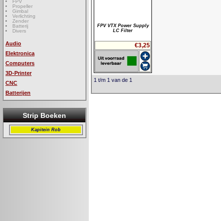
FPV
Propeller
Gimbal
Verlichting
Zender
Batterij
FPV VTX Power Supply
Divers
LC Filter
Audio
€3,25
Elektronica
Computers
3D-Printer
1 t/m 1 van de 1
CNC
Batterijen
Strip Boeken
Kapitein Rob