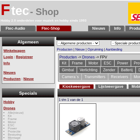
F
tec
- Shop
Hobby 2.0 onderdelen voor muziek en hobby sinds 1993
Ftec-Audio
Ftec-Shop
Nieuws
Info
Produ
Algemeen
Producten
|
Nieuw
|
Opruiming
|
Aanbieding
Winkelwagen
Login
Registreer
Producten
->
Drones
-> FPV
|
Kit
Frame
Motor
ESC
Power
Pro
Info
Gimbal
Verlichting
Zender
Batterij
Nieuws
Camera`s
Transmitters
Receivers
Mon
Producten
Nieuw
|
Kioskweergave
Lijstweergave
Mobi
Specials
1 t/m 1 van de 1
Hobby
Drones
Alle(nieuw)
Kit
Frame
Motor
ESC
Power
Protectie
Besturing
Montage