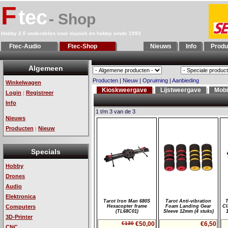
F
tec
- Shop
Hobby 2.0 onderdelen voor muziek en hobby sinds 1993
Ftec-Audio
Ftec-Shop
Nieuws
Info
Produ
Algemeen
Producten
|
Nieuw
|
Opruiming
|
Aanbieding
Winkelwagen
Kioskweergave
Lijstweergave
Mobi
Login
Registreer
|
Info
1 t/m 3 van de 3
Nieuws
Producten
Nieuw
|
Specials
Hobby
Drones
Audio
Elektronica
Tarot Iron Man 680S
Tarot Anti-vibration
T
Computers
Hexacopter frame
Foam Landing Gear
Cl
(TL68C01)
Sleeve 12mm (4 stuks)
3D-Printer
€130
€50,00
€6,50
CNC