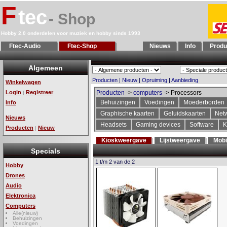
F
tec
- Shop
Hobby 2.0 onderdelen voor muziek en hobby sinds 1993
Ftec-Audio
Ftec-Shop
Nieuws
Info
Produ
Algemeen
Producten
|
Nieuw
|
Opruiming
|
Aanbieding
Winkelwagen
Login
Registreer
Producten
->
computers
-> Processors
|
Behuizingen
Voedingen
Moederborden
Info
Graphische kaarten
Geluidskaarten
Net
Nieuws
Headsets
Gaming devices
Software
K
Producten
Nieuw
|
Kioskweergave
Lijstweergave
Mobi
Specials
1 t/m 2 van de 2
Hobby
Drones
Audio
Elektronica
Computers
Alle(nieuw)
Behuizingen
Voedingen