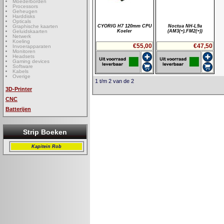
Moederborden
Processors
Geheugen
Harddisks
Opticals
Graphische kaarten
CYORIG H7 120mm CPU
Noctua NH-L9a
Geluidskaarten
Koeler
(AM3(+),FM2(+))
Netwerk
Koeling
€55,00
€47,50
Invoerapparaten
Monitoren
Headsets
Gaming devices
Software
Kabels
Overige
1 t/m 2 van de 2
3D-Printer
CNC
Batterijen
Strip Boeken
Kapitein Rob