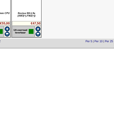
0mm CPU
Noctua NH-L9a
(AM3(+),FM2(+))
€55,00
€47,50
2
Per 5
|
Per 10
|
Per 25