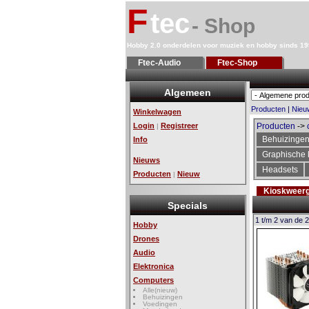
F
tec
- Shop
Hobby 2.0 onderdelen voor muziek en hobby sinds 1
Ftec-Audio
Ftec-Shop
Algemeen
Producten
|
Nieu
Winkelwagen
Login
Registreer
Producten
->
|
Behuizinge
Info
Graphische 
Nieuws
Headsets
Producten
Nieuw
|
Kioskweer
Specials
1 t/m 2 van de 2
Hobby
Drones
Audio
Elektronica
Computers
Alle(nieuw)
Behuizingen
Voedingen