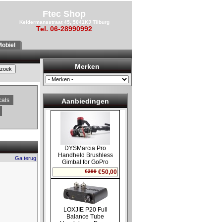
Ftec Shop
Keldermansstraat 45, 5041KJ Tilburg
Tel. 06-28990992
obiel
Merken
cals
Aanbiedingen
Ga terug