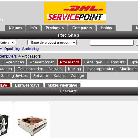
993
Nieuws
Info
Producten
Computers
Hobby
M
Ftec Shop
w
|
Opruiming
|
Aanbieding
computers
-> Processors
n
Voedingen
Moederborden
Processors
Geheugen
Harddisks
Opti
kaarten
Geluidskaarten
Netwerk
Koeling
Invoerapparaten
Monitoren
Gaming devices
Software
Kabels
Overige
gave
Lijstweergave
Mobiel weergave
Hardware