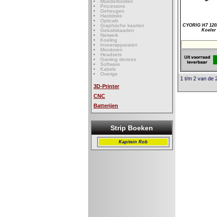
Moederborden
Processors
Geheugen
Harddisks
Opticals
Graphische kaarten
CYORIG H7 12
Geluidskaarten
Koeler
Netwerk
Koeling
Invoerapparaten
Monitoren
Headsets
Gaming devices
Software
Kabels
Overige
1 t/m 2 van de 
3D-Printer
CNC
Batterijen
Strip Boeken
Kapitein Rob