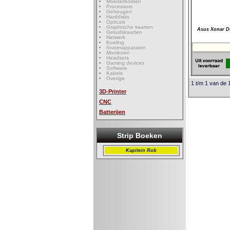
Moederborden
Processors
Geheugen
Harddisks
Opticals
Graphische kaarten
Asus Xonar D
Geluidskaarten
Netwerk
Koeling
Invoerapparaten
Monitoren
Headsets
Gaming devices
Software
Kabels
Overige
1 t/m 1 van de 
3D-Printer
CNC
Batterijen
Strip Boeken
Kapitein Rob