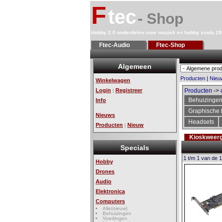
F
tec
- Shop
Hobby 2.0 onderdelen voor muziek en hobby sinds 1
Ftec-Audio
Ftec-Shop
Algemeen
Producten
|
Nieu
Winkelwagen
Login
Registreer
Producten
->
|
Behuizinge
Info
Graphische 
Nieuws
Headsets
Producten
Nieuw
|
Kioskweer
Specials
1 t/m 1 van de 1
Hobby
Drones
Audio
Elektronica
Computers
Alle(nieuw)
Behuizingen
Voedingen