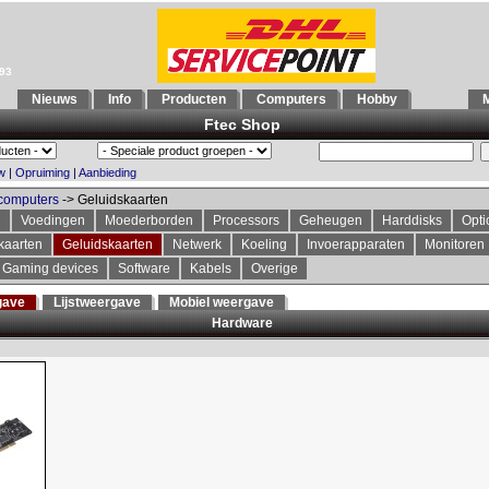
993
Nieuws
Info
Producten
Computers
Hobby
M
Ftec Shop
w
|
Opruiming
|
Aanbieding
computers
-> Geluidskaarten
n
Voedingen
Moederborden
Processors
Geheugen
Harddisks
Opti
kaarten
Geluidskaarten
Netwerk
Koeling
Invoerapparaten
Monitoren
Gaming devices
Software
Kabels
Overige
gave
Lijstweergave
Mobiel weergave
Hardware