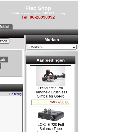
Ftec Shop
Keldermansstraat 45, 5041KJ Tilburg
Tel. 06-28990992
obiel
Merken
cals
Aanbiedingen
Ga terug