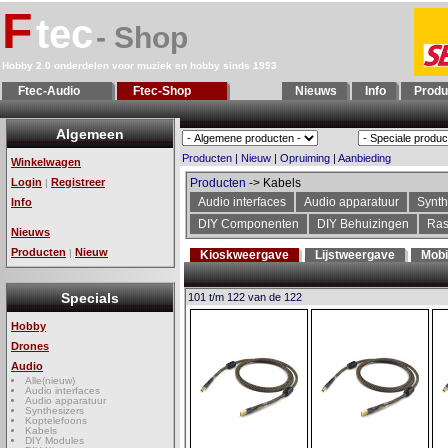
F
tec
- Shop
Hobby 2.0 onderdelen voor muziek en hobby sinds 1993
Ftec-Audio
Ftec-Shop
Nieuws
Info
Produ
Algemeen
Producten
|
Nieuw
|
Opruiming
|
Aanbieding
Winkelwagen
Login
Registreer
Producten
-> Kabels
|
Audio interfaces
Audio apparatuur
Synth
Info
DIY Componenten
DIY Behuizingen
Ras
Nieuws
Producten
Nieuw
|
Kioskweergave
Lijstweergave
Mobi
Specials
101 t/m 122 van de 122
Hobby
Drones
Audio
Alle(nieuw)
Audio interfaces
Audio apparatuur
Synthesizers
Koptelefoons
Kabels
DIY Modules