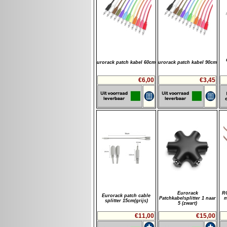
urorack patch kabel 60cm
urorack patch kabel 90cm
€6,00
€3,45
Eurorack
R
Eurorack patch cable
Patchkabelsplitter 1 naar
m
splitter 15cm(grijs)
5 (zwart)
€11,00
€15,00