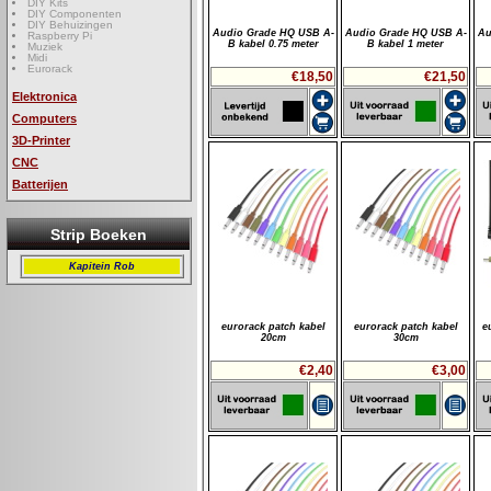
DIY Kits
DIY Componenten
DIY Behuizingen
Audio Grade HQ USB A-
Audio Grade HQ USB A-
Au
Raspberry Pi
B kabel 0.75 meter
B kabel 1 meter
Muziek
Midi
Eurorack
€18,50
€21,50
Elektronica
Computers
3D-Printer
CNC
Batterijen
Strip Boeken
Kapitein Rob
eurorack patch kabel
eurorack patch kabel
e
20cm
30cm
€2,40
€3,00