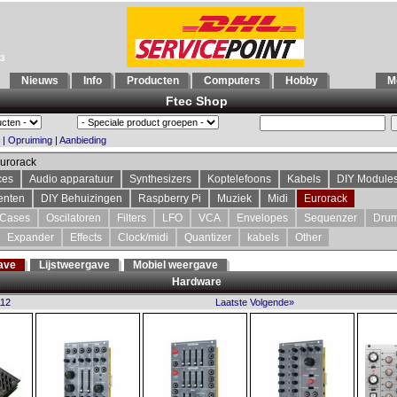
93
Nieuws
Info
Producten
Computers
Hobby
Mo
Ftec Shop
|
Opruiming
|
Aanbieding
urorack
ces
Audio apparatuur
Synthesizers
Koptelefoons
Kabels
DIY Module
enten
DIY Behuizingen
Raspberry Pi
Muziek
Midi
Eurorack
Cases
Oscilatoren
Filters
LFO
VCA
Envelopes
Sequenzer
Dru
Expander
Effects
Clock/midi
Quantizer
kabels
Other
ave
Lijstweergave
Mobiel weergave
Hardware
112
Laatste
Volgende»