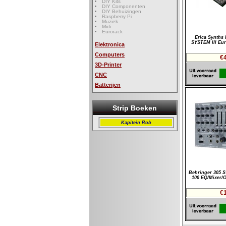
DIY Kits
DIY Componenten
DIY Behuizingen
Raspberry Pi
Muziek
Midi
Eurorack
Erica Synths 
SYSTEM III Eu
Elektronica
Computers
€
3D-Printer
CNC
Batterijen
Strip Boeken
Kapitein Rob
Behringer 305 
100 EQ/Mixer/
€