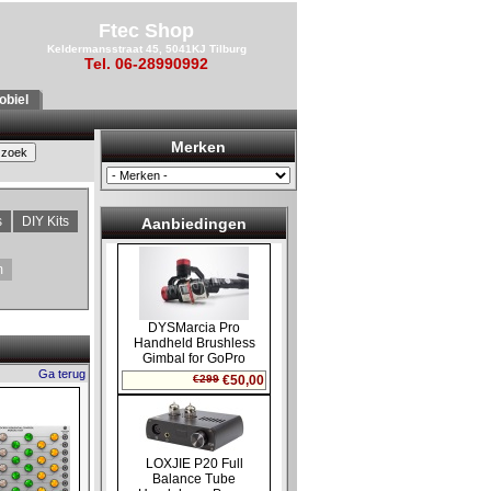
Ftec Shop
Keldermansstraat 45, 5041KJ Tilburg
Tel. 06-28990992
biel
Merken
s
DIY Kits
Aanbiedingen
m
Ga terug