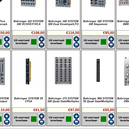
Pico
Behringer 110 SYSTEM
Behringer 140 SYSTEM
Behringer 182 SYSTEM
Behring
rorack
100 VCO/VCF/VCA
100 Dual Envelope/LFO
100 Sequencer
2600
450,00
€108,00
€116,50
€95,00
SYSTEM
Behringer SYSTEM 55
Behringer 173 SYSTEM
Behringer 994 SYSTEM
Behring
Output
CP1A
100 Quad Gate/Multiples
55 Quad Gate/Multiples
250
110,00
€81,50
€97,00
€65,00