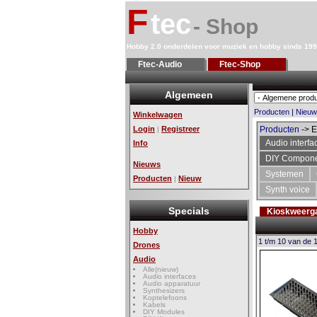
F
tec
- Shop
Hobby 2.0 onderdelen voor muziek en hobby sinds 19
Ftec-Audio
Ftec-Shop
Algemeen
Producten
|
Nieuw
Winkelwagen
Login
Registreer
Producten
-> E
|
Audio interfa
Info
DIY Compon
Nieuws
Systemen
Producten
Nieuw
|
Synth voice
Specials
Kioskweerg
Hobby
1 t/m 10 van de 
Drones
Audio
Alle(nieuw)
Audio interfaces
Audio apparatuur
Synthesizers
Koptelefoons
Kabels
DIY Modules