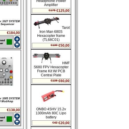
er 1027 SYSTEM
 Sequencer
€184,00
er 1005 SYSTEM
0 ModAmp
€138,00