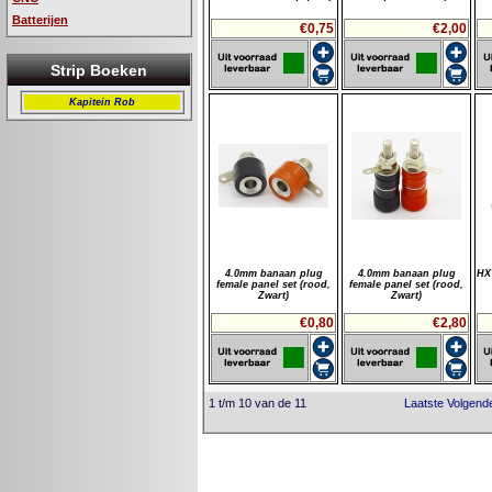
Batterijen
€0,75
€2,00
Strip Boeken
Kapitein Rob
4.0mm banaan plug
4.0mm banaan plug
HXT
female panel set (rood,
female panel set (rood,
Zwart)
Zwart)
€0,80
€2,80
1 t/m 10 van de 11
Laatste
Volgend