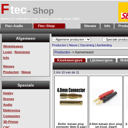
F
tec
- Shop
Hobby 2.0 onderdelen voor muziek en hobby sinds 1993
Ftec-Audio
Ftec-Shop
Nieuws
Info
Produ
Algemeen
Producten
|
Nieuw
|
Opruiming
|
Aanbieding
Winkelwagen
Login
Registreer
Producten
-> Aanverwant
|
Info
Kioskweergave
Lijstweergave
Mobi
Nieuws
Producten
Nieuw
|
1 t/m 10 van de 11
Specials
Hobby
Drones
Audio
Elektronica
Computers
3D-Printer
Bullet, banaan plug,
4.0mm banaan door plug
4
connector 4mm (1 paar)
set (rood, Zwart)
CNC