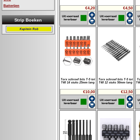
Batterijen
€4,20
€4,50
Strip Boeken
Kapitein Rob
Torx schroef bits T-5 tot
Torx schroef bits T-5 tot
To
T40 14 stuks 25mm lang
T40 12 stuks 50mm lang
T4
€10,00
€12,50