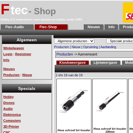
F
tec
- Shop
Hobby 2.0 onderdelen voor muziek en hobby sinds 1993
Ftec-Audio
Ftec-Shop
Nieuws
Info
Produ
Algemeen
Producten
|
Nieuw
|
Opruiming
|
Aanbieding
Winkelwagen
Login
Registreer
Producten
-> Aanverwant
|
Info
Kioskweergave
Lijstweergave
Mobi
Nieuws
Producten
Nieuw
|
1 t/m 19 van de 19
Specials
Hobby
Drones
Audio
Elektronica
Computers
3D-Printer
Hexa schroef bit houder
He
Hexa schroef bit houder
100mm
CNC