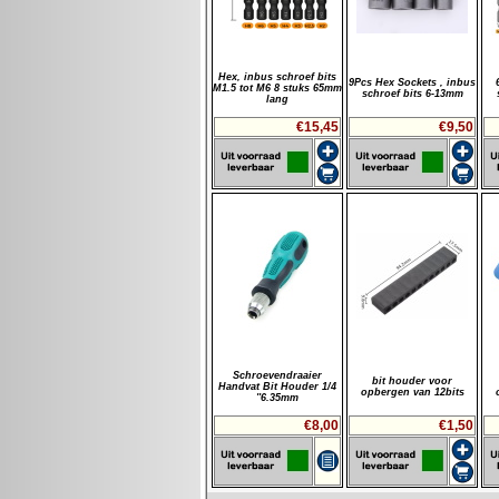
Hex, inbus schroef bits
9Pcs Hex Sockets , inbus
M1.5 tot M6 8 stuks 65mm
schroef bits 6-13mm
lang
€15,45
€9,50
Schroevendraaier
bit houder voor
Handvat Bit Houder 1/4
opbergen van 12bits
''6.35mm
€8,00
€1,50