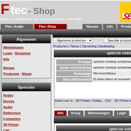
F
tec
- Shop
Hobby 2.0 onderdelen voor muziek en hobby sinds 1993
Ftec-Audio
Ftec-Shop
Nieuws
Info
Produ
Algemeen
Producten
|
Nieuw
|
Opruiming
|
Aanbieding
Winkelwagen
optische ends
Login
Registreer
|
Info
Product
optische endstop schakelaa
korte omschrijving
optische endstop schakelaar
Nieuws
Homepage
Niet beschikbaar
Producten
Nieuw
|
Beschikbaarheid
(5 stuks) direct uit voorraad
Specials
Hobby
Komt voor in
:
3D-Printer
|
Hobby
:
CNC
:
3D-Printer:
Drones
Audio
Elektronica
Info
Vraag
Winkelwagen
Login
Computers
3D-Printer
CNC