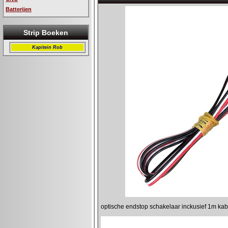
Batterijen
Strip Boeken
Kapitein Rob