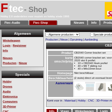
F
tec
- Shop
Hobby 2.0 onderdelen voor muziek en hobby sinds 1993
Ftec-Audio
Ftec-Shop
Nieuws
Info
Produ
Algemeen
Producten
|
Nieuw
|
Opruiming
|
Aanbieding
Winkelwagen
CB20
Login
Registreer
|
Info
Product
CB2040 Corner bracket set
korte
CB2040 corner bracket set. voo
Nieuws
2020 slot 6 profiel.
omschrijving
Producten
Nieuw
|
10 x CB2040 Hoek profiel
40 x M4 T sliding nut
40 x M4x10mm bout
Homepage
Niet beschikbaar
Specials
Beschikbaarheid
(2 stuks) direct uit voorraad leve
Hobby
Aanverwant
Drones
Audio
Elektronica
Komt voor in
:
Materiaal
|
Hobby
:
CNC
:
3D-Printer:
Computers
3D-Printer
Info
Vraag
Winkelwagen
Login
CNC