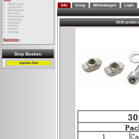
Alle(nieuw)
Info
Vraag
Winkelwagen
Login
Systemen
Elektronica
Motoren
Constructie
Geleiding
Spindels
Pulleys
Frezen
Overige
Batterijen
Strip Boeken
Kapitein Rob