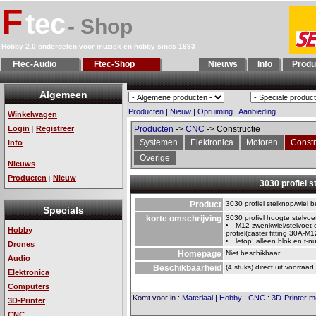
F
tec
- Shop
Hobby 2.0 onderdelen voor muziek en hobby sinds 1993
Ftec-Audio
Ftec-Shop
Nieuws
Info
Produ
Algemeen
Producten
|
Nieuw
|
Opruiming
|
Aanbieding
Winkelwagen
Login
Registreer
Producten
->
CNC
-> Constructie
|
Systemen
Elektronica
Motoren
Constr
Info
Overige
Nieuws
Producten
Nieuw
|
3030 profiel s
Product
3030 profiel stelknop/wiel 
Specials
korte omschrijving
3030 profiel hoogte stelvoe
M12 zwenkwiel/stelvoet 
Hobby
profiel(caster fitting 30A-M1
letop! alleen blok en t-n
Drones
Homepage
Niet beschikbaar
Audio
Beschikbaarheid
(4 stuks) direct uit voorraad
Elektronica
Computers
Komt voor in
:
Materiaal
|
Hobby
:
CNC
:
3D-Printer:
3D-Printer
CNC