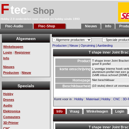
F
tec
- Shop
Hobby 2.0 onderdelen voor muziek en hobby sinds 1993
Ftec-Audio
Ftec-Shop
Nieuws
Info
Produ
Algemeen
Producten
|
Nieuw
|
Opruiming
|
Aanbieding
Winkelwagen
T shape inner Joint Brac
Login
Registreer
|
Info
Product
T shape inner Joint Bracke
groef 8 profiel
Nieuws
korte omschrijving
L vormige interne hoek verb
aluminium profiel met een g
Producten
Nieuw
|
2xM6 inbus schroef.(30M6 gr
Homepage
Niet beschikbaar
Specials
Beschikbaarheid
(10 stuks) direct uit voorraa
Hobby
Komt voor in
:
Hobby
:
Materiaal
|
Hobby
:
CNC
:
3D-P
Drones
Audio
Elektronica
Info
Vraag
Winkelwagen
Login
Computers
3D-Printer
CNC