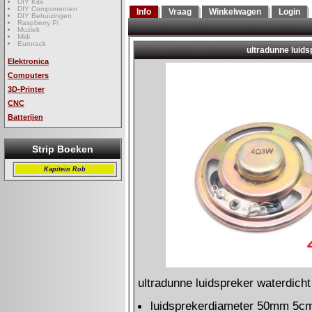
DIY Kits
DIY Componenten
Info
Vraag
Winkelwagen
Login
DIY Behuizingen
Raspberry Pi
Muziek
Midi
Eurorack
Elektronica
Computers
3D-Printer
CNC
Batterijen
Strip Boeken
Kapitein Rob