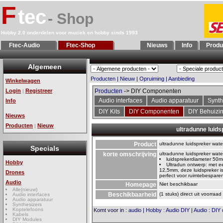
F
tec
- Shop
Hobby 2.0 onderdelen voor muziek en hobby sinds 1993
Ftec-Audio
Ftec-Shop
Nieuws
Info
Produ
Algemeen
Producten
|
Nieuw
|
Opruiming
|
Aanbieding
Winkelwagen
Login
Registreer
Producten
-> DIY Componenten
|
Audio interfaces
Audio apparatuur
Synth
Info
DIY Kits
DIY Componenten
DIY Behuizi
Nieuws
Producten
Nieuw
|
ultradunne luids
Product
ultradunne luidspreker wate
Specials
korte omschrijving
ultradunne luidspreker wate
luidsprekerdiameter 50
Hobby
Ultradun ontwerp: met ee
12,5mm, deze luidspreker i
Drones
perfect voor ruimtebesparend
Audio
Homepage
Niet beschikbaar
Alle(nieuw)
Beschikbaarheid
(1 stuks) direct uit voorraad
Audio interfaces
Audio apparatuur
Synthesizers
Koptelefoons
Komt voor in
:
audio
|
Hobby
:
Audio DIY
|
Audio
:
DIY
Kabels
DIY Modules