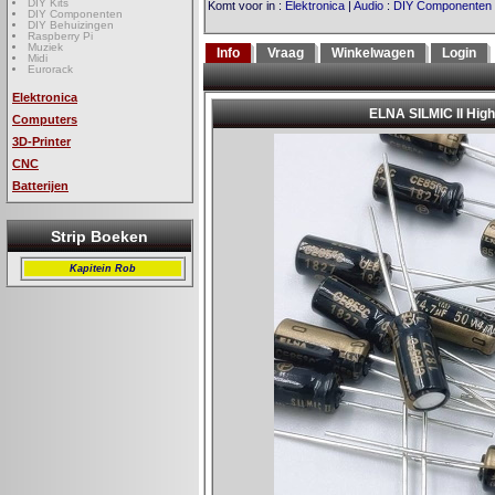
DIY Kits
Komt voor in
:
Elektronica
|
Audio
:
DIY Componenten
DIY Componenten
DIY Behuizingen
Raspberry Pi
Muziek
Info
Vraag
Winkelwagen
Login
Midi
Eurorack
Elektronica
Computers
3D-Printer
CNC
Batterijen
Strip Boeken
Kapitein Rob