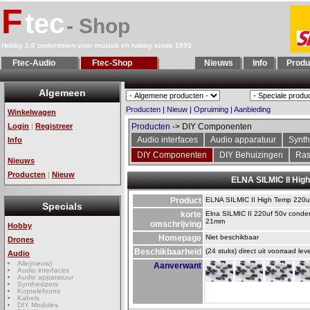
F
tec
- Shop
Hobby 2.0 onderdelen voor muziek en hobby sinds 1993
Ftec-Audio
Ftec-Shop
Nieuws
Info
Produ
Algemeen
Producten
|
Nieuw
|
Opruiming
|
Aanbieding
Winkelwagen
Login
Registreer
Producten
-> DIY Componenten
|
Audio interfaces
Audio apparatuur
Synth
Info
DIY Componenten
DIY Behuizingen
Ras
Nieuws
Producten
Nieuw
|
ELNA SILMIC II Hig
Product
ELNA SILMIC II High Temp 220u
Specials
korte
Elna SILMIC II 220uf 50v conde
21mm
omschrijving
Hobby
Homepage
Niet beschikbaar
Drones
Beschikbaarheid
(24 stuks) direct uit voorraad lev
Audio
Alle(nieuw)
Aanverwant
Audio interfaces
Audio apparatuur
Synthesizers
Koptelefoons
Kabels
DIY Modules