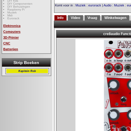
DIY Kits
DIY Componenten
Komt voor in
:
Muziek
:
eurorack
|
Audio
:
Muziek
:
eu
DIY Behuizingen
Raspberry Pi
Muziek
Midi
Info
Video
Vraag
Winkelwagen
Eurorack
Elektronica
Computers
3D-Printer
CNC
Batterijen
Strip Boeken
Kapitein Rob