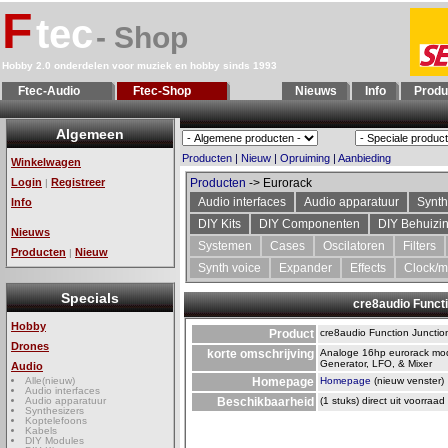
F
tec
- Shop
Hobby 2.0 onderdelen voor muziek en hobby sinds 1993
Ftec-Audio
Ftec-Shop
Nieuws
Info
Produ
Algemeen
Producten
|
Nieuw
|
Opruiming
|
Aanbieding
Winkelwagen
Login
Registreer
Producten
-> Eurorack
|
Audio interfaces
Audio apparatuur
Synth
Info
DIY Kits
DIY Componenten
DIY Behuizi
Nieuws
Systemen
Cases
Oscilatoren
Filters
Producten
Nieuw
|
Synth voice
Expander
Effects
Clock/m
Specials
cre8audio Funct
Hobby
Product
cre8audio Function Junctio
Drones
korte omschrijving
Analoge 16hp eurorack mo
Generator, LFO, & Mixer
Audio
Alle(nieuw)
Homepage
Homepage
(nieuw venster)
Audio interfaces
Audio apparatuur
Beschikbaarheid
(1 stuks) direct uit voorraad
Synthesizers
Koptelefoons
Kabels
DIY Modules