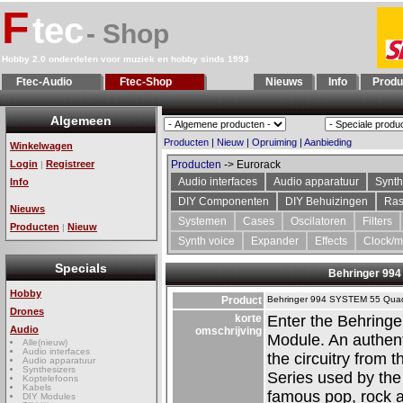
F
tec
- Shop
Hobby 2.0 onderdelen voor muziek en hobby sinds 1993
Ftec-Audio
Ftec-Shop
Nieuws
Info
Produ
Algemeen
Producten
|
Nieuw
|
Opruiming
|
Aanbieding
Winkelwagen
Login
Registreer
Producten
-> Eurorack
|
Audio interfaces
Audio apparatuur
Synth
Info
DIY Componenten
DIY Behuizingen
Ras
Nieuws
Systemen
Cases
Oscilatoren
Filters
Producten
Nieuw
|
Synth voice
Expander
Effects
Clock/m
Specials
Behringer 994
Hobby
Product
Behringer 994 SYSTEM 55 Quad
Drones
korte
Enter the Behrin
Audio
omschrijving
Module. An authent
Alle(nieuw)
Audio interfaces
the circuitry from 
Audio apparatuur
Synthesizers
Series used by the
Koptelefoons
Kabels
famous pop, rock a
DIY Modules