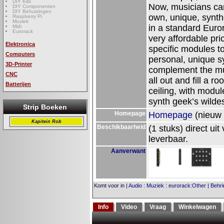
DIY Kits
Now, musicians can
DIY Componenten
DIY Behuizingen
own, unique, synthe
Raspberry Pi
Muziek
in a standard Euro
Midi
Eurorack
very affordable pr
Elektronica
specific modules t
Computers
personal, unique s
3D-Printer
complement the mu
CNC
all out and fill a ro
Batterijen
ceiling, with modules
synth geek’s wilde
Strip Boeken
Homepage
Homepage
(nieuw 
Kapitein Rob
Beschikbaarheid
(1 stuks) direct uit
leverbaar.
Aanverwant
Komt voor in
|
Audio
:
Muziek
:
eurorack:Other
|
Behri
Info
Video
Vraag
Winkelwagen