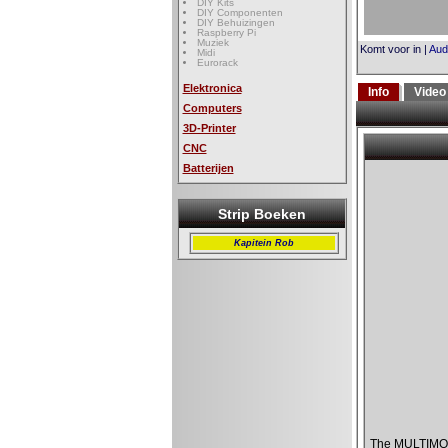
DIY Kits
DIY Componenten
DIY Behuizingen
Raspberry Pi
Muziek
Komt voor in
|
Aud
Midi
Eurorack
Elektronica
Info
Video
Computers
3D-Printer
CNC
Batterijen
Strip Boeken
Kapitein Rob