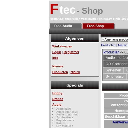
F
tec
- Shop
Hobby 2.0 onderdelen voor muziek en hobby sinds 199
Ftec-Audio
Ftec-Shop
Algemeen
Producten
|
Nieuw
Winkelwagen
Login
Registreer
Producten
-> Eu
|
Audio interfac
Info
DIY Compone
Nieuws
Systemen
Producten
Nieuw
|
Synth voice
Specials
Hobby
Prod
Drones
ko
Audio
omschrijv
Alle(nieuw)
Homepa
Audio interfaces
Audio apparatuur
Beschikbaarh
Synthesizers
Koptelefoons
Aanverw
Kabels
DIY Modules