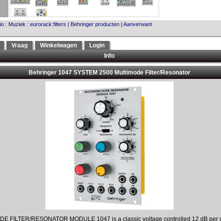
io
:
Muziek
:
eurorack:filters
|
Behringer producten
|
Aanverwant
Vraag
Winkelwagen
Login
Info