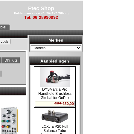
Ftec Shop
Keldermansstraat 45, 5041KJ Tilburg
Tel. 06-28990992
biel
Merken
DIY Kits
Aanbiedingen