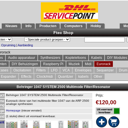
3
Nieuws
Info
Producten
Computers
Hobby
Mo
Ftec Shop
|
Opruiming
|
Aanbieding
rorack
es
Audio apparatuur
Synthesizers
Koptelefoons
Kabels
DIY Modules
nten
DIY Behuizingen
Raspberry Pi
Muziek
Midi
Eurorack
Cases
Oscilatoren
Filters
LFO
VCA
Envelopes
Sequenzer
Drum
Expander
Effects
Clock/midi
Quantizer
kabels
Other
Behringer 1047 SYSTEM 2500 Multimode Filter/Resonator
uct
Behringer 1047 SYSTEM 2500 Multimode Filter/Resonator
Prijs:
rte
Eurorack clone van het multimode filter 1047 van de ARP 2500
€120,00
analoge synthesizer.
ing
ge
Homepage
(nieuw venster)
eid
(1 stuks) direct uit voorraad leverbaar.
ant