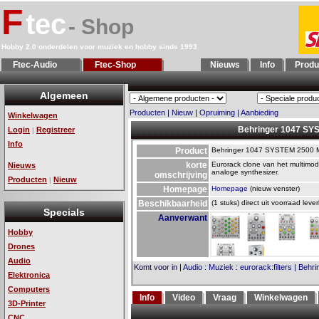
F
tec
- Shop
Hobby 2.0 onderdelen voor muziek en hobby sinds 1993
Ftec-Audio
Ftec-Shop
Nieuws
Info
Produ
Algemeen
Producten
|
Nieuw
|
Opruiming
|
Aanbieding
Winkelwagen
Behringer 1047 SYS
Login
Registreer
|
Info
Product
Behringer 1047 SYSTEM 2500 Mu
korte
Eurorack clone van het multimod
Nieuws
analoge synthesizer.
omschrijving
Producten
Nieuw
|
Homepage
Homepage
(nieuw venster)
Beschikbaarheid
(1 stuks) direct uit voorraad leve
Specials
Aanverwant
Hobby
Drones
Audio
Komt voor in
|
Audio
:
Muziek
:
eurorack:filters
|
Behri
Elektronica
Computers
Info
Video
Vraag
Winkelwagen
3D-Printer
CNC