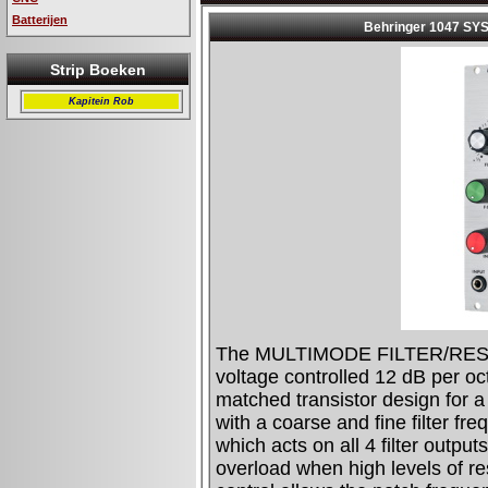
Batterijen
Strip Boeken
Kapitein Rob