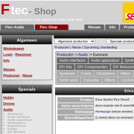
F
tec
- Shop
Hobby 2.0 onderdelen voor muziek en hobby sinds 1993
Ftec-Audio
Ftec-Shop
Nieuws
Info
Produ
Algemeen
Producten
|
Nieuw
|
Opruiming
|
Aanbieding
Winkelwagen
Login
Registreer
Producten
->
Audio
-> Eurorack
|
Audio interfaces
Audio apparatuur
Synth
Info
DIY Kits
DIY Componenten
DIY Behuizi
Nieuws
Systemen
Cases
Oscilatoren
Filters
Producten
Nieuw
|
Synth voice
Expander
Effects
Clock/m
Specials
Erica
Hobby
Product
Erica Synths Pico Drum2
Drones
korte omschrijving
drum module met 8 verschil
Audio
Homepage
Homepage
(nieuw venster)
Alle(nieuw)
Audio interfaces
Beschikbaarheid
(1 stuks) direct uit voorraad
Audio apparatuur
Synthesizers
Koptelefoons
Kabels
DIY Modules