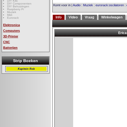
DIY Kits
DIY Componenten
Komt voor in
|
Audio
:
Muziek
:
eurorack:oscilatoren
:
DIY Behuizingen
Raspberry Pi
Muziek
Midi
Info
Video
Vraag
Winkelwagen
Eurorack
Elektronica
Computers
3D-Printer
CNC
Batterijen
Strip Boeken
Kapitein Rob