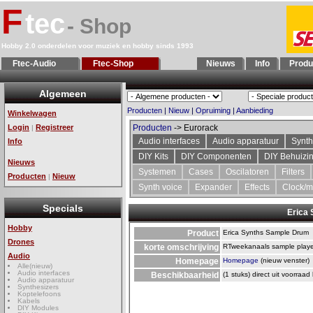
F
tec
- Shop
Hobby 2.0 onderdelen voor muziek en hobby sinds 1993
Ftec-Audio
Ftec-Shop
Nieuws
Info
Produ
Algemeen
Producten
|
Nieuw
|
Opruiming
|
Aanbieding
Winkelwagen
Login
Registreer
Producten
-> Eurorack
|
Audio interfaces
Audio apparatuur
Synth
Info
DIY Kits
DIY Componenten
DIY Behuizi
Nieuws
Systemen
Cases
Oscilatoren
Filters
Producten
Nieuw
|
Synth voice
Expander
Effects
Clock/m
Specials
Erica
Hobby
Product
Erica Synths Sample Drum
Drones
korte omschrijving
RTweekanaals sample playe
Audio
Homepage
Homepage
(nieuw venster)
Alle(nieuw)
Audio interfaces
Beschikbaarheid
(1 stuks) direct uit voorraad
Audio apparatuur
Synthesizers
Koptelefoons
Kabels
DIY Modules