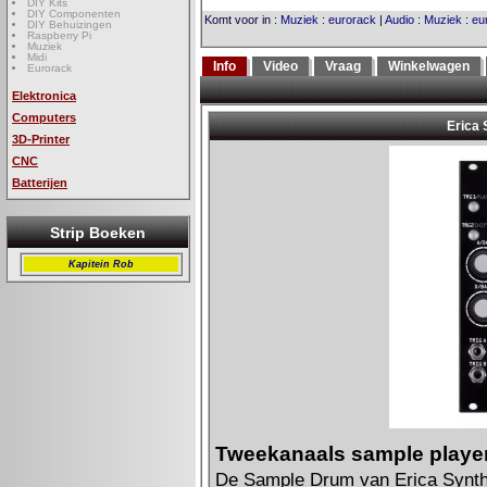
DIY Kits
DIY Componenten
Komt voor in
:
Muziek
:
eurorack
|
Audio
:
Muziek
:
eu
DIY Behuizingen
Raspberry Pi
Muziek
Midi
Info
Video
Vraag
Winkelwagen
Eurorack
Elektronica
Computers
3D-Printer
CNC
Batterijen
Strip Boeken
Kapitein Rob