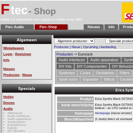
F
tec
- Shop
Hobby 2.0 onderdelen voor muziek en hobby sinds 1993
Ftec-Audio
Ftec-Shop
Nieuws
Info
Produ
Algemeen
Producten
|
Nieuw
|
Opruiming
|
Aanbieding
Winkelwagen
Login
Registreer
Producten
-> Eurorack
|
Audio interfaces
Audio apparatuur
Synth
Info
DIY Kits
DIY Componenten
DIY Behuizi
Nieuws
Systemen
Cases
Oscilatoren
Filters
Producten
Nieuw
|
Synth voice
Expander
Effects
Clock/m
Specials
Erica Sy
Hobby
Product
Erica Synths Black OCTA
Drones
korte omschrijving
Erica Synths Black OCTAS
believe - an LFO carried to 
Audio
Alle(nieuw)
Homepage
Homepage
(nieuw venster)
Audio interfaces
Audio apparatuur
Beschikbaarheid
(1 stuks) direct uit voorraad
Synthesizers
Koptelefoons
Kabels
DIY Modules