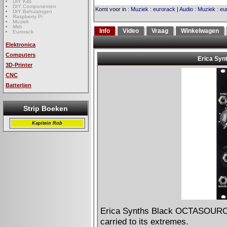
DIY Kits
DIY Componenten
Komt voor in
:
Muziek
:
eurorack
|
Audio
:
Muziek
:
eu
DIY Behuizingen
Raspberry Pi
Muziek
Midi
Info
Video
Vraag
Winkelwagen
Eurorack
Elektronica
Computers
3D-Printer
CNC
Batterijen
Strip Boeken
Kapitein Rob