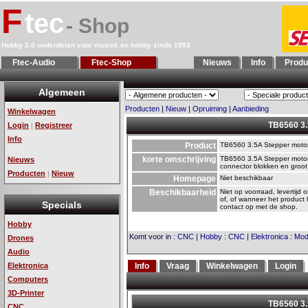
F
tec
- Shop
Hobby 2.0 onderdelen voor muziek en hobby sinds 1993
Ftec-Audio
Ftec-Shop
Nieuws
Info
Produ
Algemeen
Producten
|
Nieuw
|
Opruiming
|
Aanbieding
Winkelwagen
TB6560 3.
Login
Registreer
|
Info
Product
TB6560 3.5A Stepper motor
korte omschrijving
TB6560 3.5A Stepper motor 
Nieuws
connector blokken en groot
Producten
Nieuw
|
Homepage
Niet beschikbaar
Beschikbaarheid
Niet op voorraad, levertijd 
of, of wanneer het product 
Specials
contact op met de shop.
Hobby
Komt voor in
:
CNC
|
Hobby
:
CNC
|
Elektronica
:
Mod
Drones
Audio
Elektronica
Info
Vraag
Winkelwagen
Login
Computers
3D-Printer
CNC