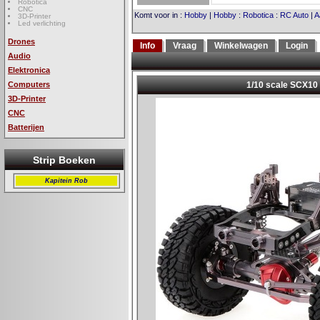
Robotica
CNC
Komt voor in
:
Hobby
|
Hobby
:
Robotica
:
RC Auto
|
A
3D-Printer
Led verlichting
Drones
Info
Vraag
Winkelwagen
Login
Audio
Elektronica
Computers
3D-Printer
CNC
Batterijen
Strip Boeken
Kapitein Rob