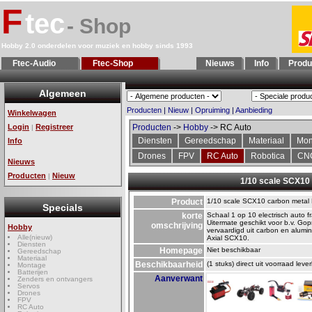
F
tec
- Shop
Hobby 2.0 onderdelen voor muziek en hobby sinds 1993
Ftec-Audio
Ftec-Shop
Nieuws
Info
Produ
Algemeen
Producten
|
Nieuw
|
Opruiming
|
Aanbieding
Winkelwagen
Login
Registreer
Producten
->
Hobby
-> RC Auto
|
Diensten
Gereedschap
Materiaal
Mon
Info
Drones
FPV
RC Auto
Robotica
CN
Nieuws
Producten
Nieuw
|
1/10 scale SCX10 
Product
1/10 scale SCX10 carbon metal D
Specials
korte
Schaal 1 op 10 electrisch auto f
Uitermate geschikt voor b.v. Gop
omschrijving
Hobby
vervaardigd uit carbon en alumi
Alle(nieuw)
Axial SCX10.
Diensten
Homepage
Niet beschikbaar
Gereedschap
Materiaal
Beschikbaarheid
(1 stuks) direct uit voorraad leve
Montage
Batterijen
Aanverwant
Zenders en ontvangers
Servos
Drones
FPV
RC Auto