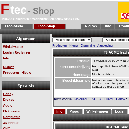
F
tec
- Shop
Hobby 2.0 onderdelen voor muziek en hobby sinds 1993
Ftec-Audio
Ftec-Shop
Nieuws
Info
Produ
Algemeen
Producten
|
Nieuw
|
Opruiming
|
Aanbieding
Winkelwagen
T8 ACME lead s
Login
Registreer
|
Info
Product
T8 ACME lead screw + Nut 
korte omschrijving
Hoge qualiteit 8mm ACME d
Nieuws
lead
Producten
Nieuw
|
Homepage
Niet beschikbaar
Beschikbaarheid
Niet op voorraad, levertijd 
of, of wanneer het product 
Specials
contact op met de shop.
Hobby
Komt voor in
:
Materiaal
:
CNC
:
3D-Printer
|
Hobby
:
Drones
Audio
Elektronica
Info
Vraag
Winkelwagen
Login
Computers
3D-Printer
CNC