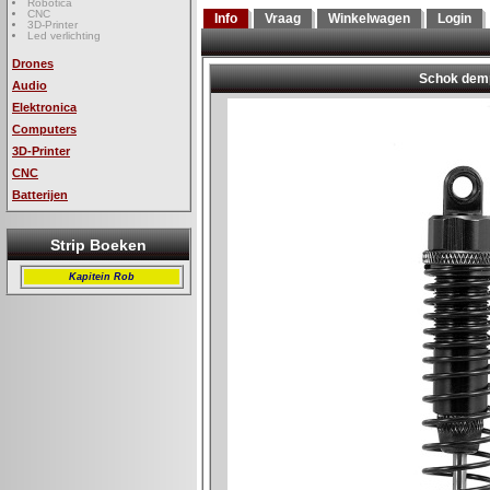
Robotica
CNC
Info
Vraag
Winkelwagen
Login
3D-Printer
Led verlichting
Drones
Audio
Elektronica
Computers
3D-Printer
CNC
Batterijen
Strip Boeken
Kapitein Rob