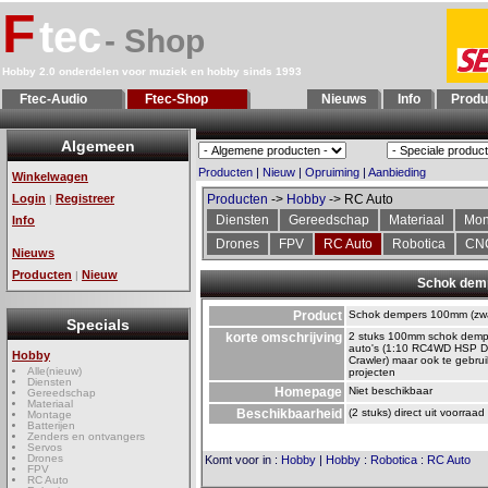
F
tec
- Shop
Hobby 2.0 onderdelen voor muziek en hobby sinds 1993
Ftec-Audio
Ftec-Shop
Nieuws
Info
Produ
Algemeen
Producten
|
Nieuw
|
Opruiming
|
Aanbieding
Winkelwagen
Login
Registreer
Producten
->
Hobby
-> RC Auto
|
Diensten
Gereedschap
Materiaal
Mon
Info
Drones
FPV
RC Auto
Robotica
CN
Nieuws
Producten
Nieuw
|
Schok demp
Product
Schok dempers 100mm (zwar
Specials
korte omschrijving
2 stuks 100mm schok demp
auto's (1:10 RC4WD HSP D
Hobby
Crawler) maar ook te gebrui
Alle(nieuw)
projecten
Diensten
Homepage
Niet beschikbaar
Gereedschap
Materiaal
Beschikbaarheid
(2 stuks) direct uit voorraad
Montage
Batterijen
Zenders en ontvangers
Servos
Drones
Komt voor in
:
Hobby
|
Hobby
:
Robotica
:
RC Auto
FPV
RC Auto