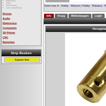
Robotica
CNC
3D-Printer
Komt voor in
:
Hobby
:
Motoren
|
Hobby
:
Robotica
:
R
Led verlichting
Drones
Info
Vraag
Winkelwagen
Login
Audio
Elektronica
Computers
3D-Printer
CNC
Batterijen
Strip Boeken
Kapitein Rob