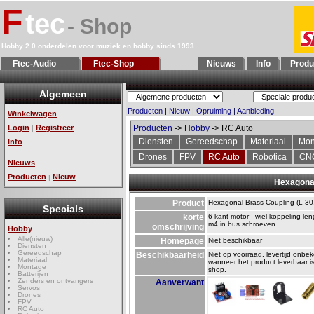
F
tec
- Shop
Hobby 2.0 onderdelen voor muziek en hobby sinds 1993
Ftec-Audio
Ftec-Shop
Nieuws
Info
Produ
Algemeen
Producten
|
Nieuw
|
Opruiming
|
Aanbieding
Winkelwagen
Login
Registreer
Producten
->
Hobby
-> RC Auto
|
Diensten
Gereedschap
Materiaal
Mon
Info
Drones
FPV
RC Auto
Robotica
CN
Nieuws
Producten
Nieuw
|
Hexagonal
Product
Hexagonal Brass Coupling (L-30,
Specials
korte
6 kant motor - wiel koppeling l
m4 in bus schroeven.
omschrijving
Hobby
Alle(nieuw)
Homepage
Niet beschikbaar
Diensten
Gereedschap
Beschikbaarheid
Niet op voorraad, levertijd onbeke
Materiaal
wanneer het product leverbaar i
Montage
shop.
Batterijen
Zenders en ontvangers
Aanverwant
Servos
Drones
FPV
RC Auto