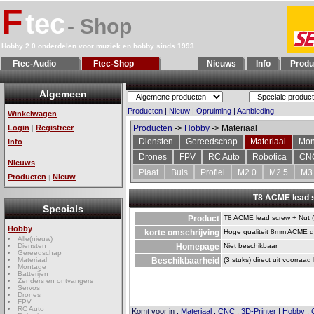
F
tec
- Shop
Hobby 2.0 onderdelen voor muziek en hobby sinds 1993
Ftec-Audio
Ftec-Shop
Nieuws
Info
Produ
Algemeen
Producten
|
Nieuw
|
Opruiming
|
Aanbieding
Winkelwagen
Login
Registreer
Producten
->
Hobby
-> Materiaal
|
Diensten
Gereedschap
Materiaal
Mon
Info
Drones
FPV
RC Auto
Robotica
CN
Nieuws
Plaat
Buis
Profiel
M2.0
M2.5
M3
Producten
Nieuw
|
T8 ACME lead 
Specials
Product
T8 ACME lead screw + Nut 
Hobby
korte omschrijving
Hoge qualiteit 8mm ACME d
Alle(nieuw)
Diensten
Homepage
Niet beschikbaar
Gereedschap
Materiaal
Beschikbaarheid
(3 stuks) direct uit voorraad
Montage
Batterijen
Zenders en ontvangers
Servos
Drones
FPV
RC Auto
Komt voor in
:
Materiaal
:
CNC
:
3D-Printer
|
Hobby
: