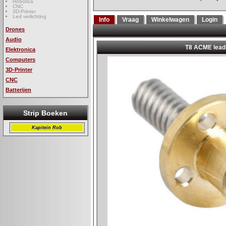
Robotica
CNC
3D-Printer
Led verlichting
Info
Vraag
Winkelwagen
Login
Drones
Audio
Elektronica
Computers
3D-Printer
CNC
Batterijen
Strip Boeken
Kapitein Rob