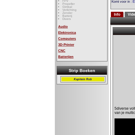
FPV
Komt voor in
:
E
Propeller
Gimbal
Verlichting
Zender
Info
Vid
Batterij
Divers
Audio
Elektronica
Computers
3D-Printer
CNC
Batterijen
Strip Boeken
Kapitein Rob