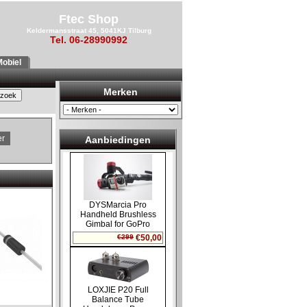
Ftec Shop
Keldermansstraat 45, 5041KJ Tilburg
Tel. 06-28990992
obiel
Merken
er
Aanbiedingen