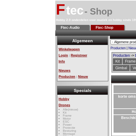
F
tec
- Shop
Hobby 2.0 onderdelen voor muziek en hobby sinds 1
Ftec-Audio
Ftec-Shop
Algemeen
Producten
|
Nieu
Winkelwagen
Login
Registreer
Producten
->
|
Kit
Frame
Info
Gimbal
Ve
Nieuws
Producten
Nieuw
|
Specials
korte oms
Hobby
Drones
Alle(nieuw)
H
Kit
Frame
Beschik
Motor
ESC
Power
Protectie
Besturing
Montage