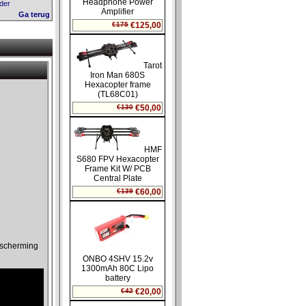
ider
Ga terug