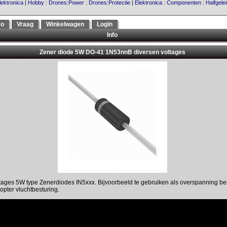
lektronica
|
Hobby
:
Drones:Power
:
Drones:Protectie
|
Elektronica
:
Componenten
:
Halfgele
eo
Vraag
Winkelwagen
Login
Info