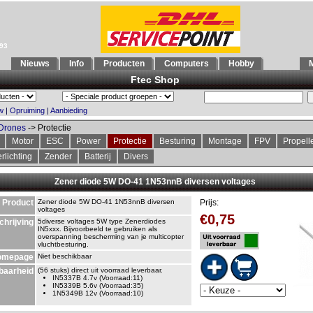
993
Nieuws
Info
Producten
Computers
Hobby
M
Ftec Shop
w
|
Opruiming
|
Aanbieding
Drones
-> Protectie
Motor
ESC
Power
Protectie
Besturing
Montage
FPV
Propell
rlichting
Zender
Batterij
Divers
Zener diode 5W DO-41 1N53nnB diversen voltages
Product
Zener diode 5W DO-41 1N53nnB diversen
Prijs:
voltages
€0,75
chrijving
5diverse voltages 5W type Zenerdiodes
IN5xxx. Bijvoorbeeld te gebruiken als
overspanning bescherming van je multicopter
vluchtbesturing.
omepage
Niet beschikbaar
baarheid
(56 stuks) direct uit voorraad leverbaar.
IN5337B 4.7v (Voorraad:11)
IN5339B 5.6v (Voorraad:35)
1N5349B 12v (Voorraad:10)