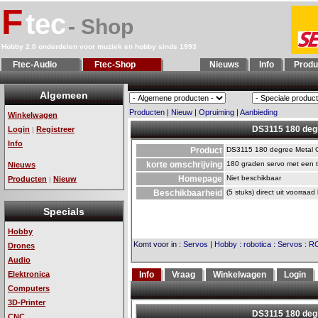
F
tec
- Shop
Hobby 2.0 onderdelen voor muziek en hobby sinds 1993
Ftec-Audio
Ftec-Shop
Nieuws
Info
Produ
Algemeen
Producten
|
Nieuw
|
Opruiming
|
Aanbieding
Winkelwagen
DS3115 180 deg
Login
Registreer
|
Info
Product
DS3115 180 degree Metal 
korte omschrijving
180 graden servo met een t
Nieuws
Homepage
Niet beschikbaar
Producten
Nieuw
|
Beschikbaarheid
(5 stuks) direct uit voorraad
Specials
Hobby
Komt voor in
:
Servos
|
Hobby
:
robotica
:
Servos
:
RC
Drones
Audio
Elektronica
Info
Vraag
Winkelwagen
Login
Computers
3D-Printer
CNC