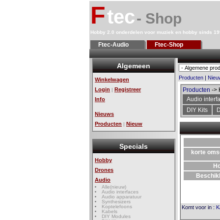
F
tec
- Shop
Hobby 2.0 onderdelen voor muziek en hobby sinds 1
Ftec-Audio
Ftec-Shop
Algemeen
Producten
|
Nieu
Winkelwagen
Login
Registreer
Producten
-> 
|
Audio interf
Info
DIY Kits
D
Nieuws
Producten
Nieuw
|
Specials
korte oms
Hobby
H
Drones
Beschik
Audio
Alle(nieuw)
Audio interfaces
Audio apparatuur
Synthesizers
Koptelefoons
Komt voor in
:
K
Kabels
DIY Modules