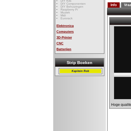
DIY Kits
DIY Componenten
Info
Vra
DIY Behuizingen
Raspberry Pi
Muziek
Midi
Eurorack
Elektronica
Computers
3D-Printer
CNC
Batterijen
Strip Boeken
Kapitein Rob