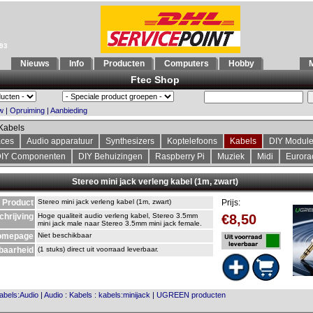
993
Nieuws
Info
Producten
Computers
Hobby
M
Ftec Shop
w
|
Opruiming
|
Aanbieding
Kabels
aces
Audio apparatuur
Synthesizers
Koptelefoons
Kabels
DIY Modul
IY Componenten
DIY Behuizingen
Raspberry Pi
Muziek
Midi
Eurora
Stereo mini jack verleng kabel (1m, zwart)
Product
Stereo mini jack verleng kabel (1m, zwart)
Prijs:
chrijving
Hoge qualiteit audio verleng kabel, Stereo 3.5mm
€8,50
mini jack male naar Stereo 3.5mm mini jack female.
omepage
Niet beschikbaar
baarheid
(1 stuks) direct uit voorraad leverbaar.
abels:Audio
|
Audio
:
Kabels
:
kabels:minijack
|
UGREEN producten