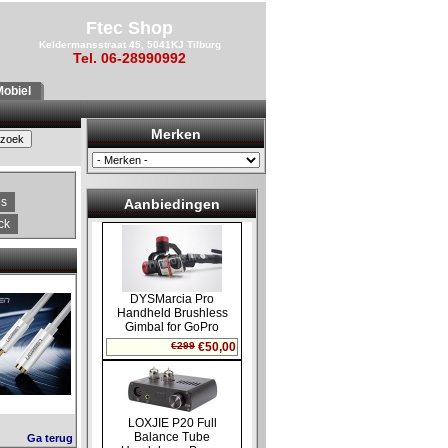
Ftec Shop
Keldermansstraat 45, 5041KJ Tilburg
Tel. 06-28990992
obiel
Merken
es
Aanbiedingen
ck
Ga terug