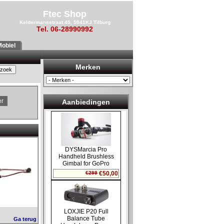
Ftec Shop
Keldermansstraat 45, 5041KJ Tilburg
Tel. 06-28990992
obiel
Merken
er
Aanbiedingen
Ga terug