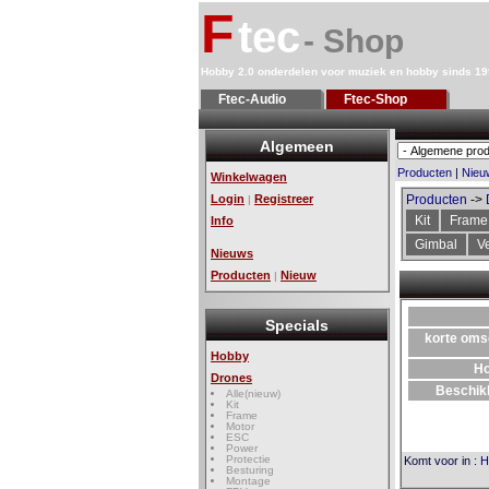
F
tec
- Shop
Hobby 2.0 onderdelen voor muziek en hobby sinds 1
Ftec-Audio
Ftec-Shop
Algemeen
Producten
|
Nieu
Winkelwagen
Login
Registreer
Producten
->
|
Kit
Frame
Info
Gimbal
Ve
Nieuws
Producten
Nieuw
|
Specials
korte oms
Hobby
H
Drones
Beschik
Alle(nieuw)
Kit
Frame
Motor
ESC
Power
Protectie
Komt voor in
:
H
Besturing
Montage