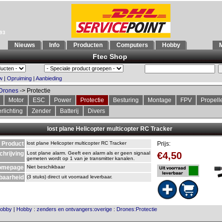
993
Nieuws
Info
Producten
Computers
Hobby
M
Ftec Shop
w
|
Opruiming
|
Aanbieding
Drones
-> Protectie
Motor
ESC
Power
Protectie
Besturing
Montage
FPV
Propell
rlichting
Zender
Batterij
Divers
lost plane Helicopter multicopter RC Tracker
Product
lost plane Helicopter multicopter RC Tracker
Prijs:
chrijving
Lost plane alarm. Geeft een alarm als er geen signaal
€4,50
gemeten wordt op 1 van je transmitter kanalen.
omepage
Niet beschikbaar
baarheid
(3 stuks) direct uit voorraad leverbaar.
obby
|
Hobby
:
zenders en ontvangers:overige
:
Drones:Protectie