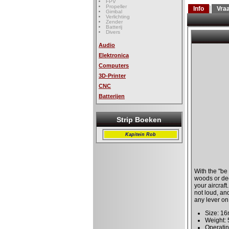
FPV
Propeller
Info
Vra
Gimbal
Verlichting
Zender
Batterij
Divers
Audio
Elektronica
Computers
3D-Printer
CNC
Batterijen
Strip Boeken
Kapitein Rob