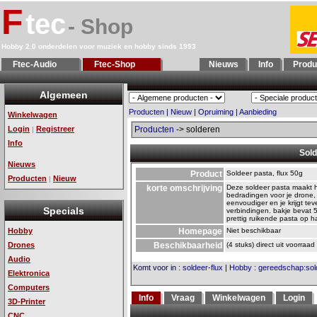
F
tec
- Shop
Hobby 2.0 onderdelen voor muziek en hobby sinds 1993
Ftec-Audio
Ftec-Shop
Nieuws
Info
Produ
Algemeen
Producten
|
Nieuw
|
Opruiming
|
Aanbieding
Winkelwagen
Login
Registreer
Producten
-> solderen
|
Info
Sold
Nieuws
Product
Soldeer pasta, flux 50g
Producten
Nieuw
|
korte omschrijving
Deze soldeer pasta maakt 
bedradingen voor je drone, 
eenvoudiger en je krijgt t
Specials
verbindingen. bakje bevat 
prettig ruikende pasta op ha
Hobby
Homepage
Niet beschikbaar
Drones
Beschikbaarheid
(4 stuks) direct uit voorraad
Audio
Komt voor in
:
soldeer-flux
|
Hobby
:
gereedschap:sol
Elektronica
Computers
Info
Vraag
Winkelwagen
Login
3D-Printer
CNC