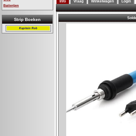
Info
Vraag
Winkelwagen
Login
Batterijen
Strip Boeken
Kapitein Rob