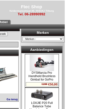
Ftec Shop
Keldermansstraat 45, 5041KJ Tilburg
Tel. 06-28990992
obiel
Merken
Aanbiedingen
Ga terug