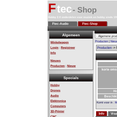
F
tec
- Shop
Hobby 2.0 onderdelen voor muziek en hobby sinds 1
Ftec-Audio
Ftec-Shop
Algemeen
Producten
|
Nieu
Winkelwagen
Login
Registreer
Producten
-> 
|
Info
Nieuws
Producten
Nieuw
|
korte oms
Specials
Hobby
Drones
H
Audio
Beschik
Elektronica
Komt voor in
:
M
Computers
3D-Printer
Info
Vra
CNC