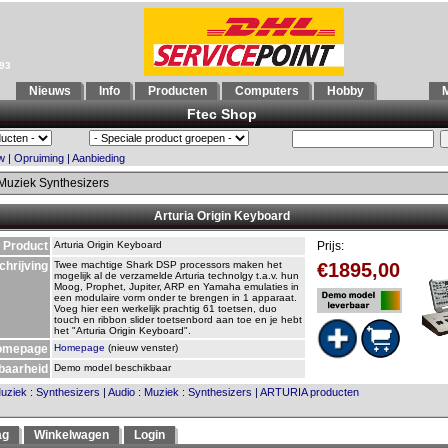
993
Nieuws
Info
Producten
Computers
Hobby
M
Ftec Shop
w
|
Opruiming
|
Aanbieding
Muziek Synthesizers
Arturia Origin Keyboard
Product
Arturia Origin Keyboard
Prijs:
chrijving
Twee machtige Shark DSP processors maken het
€1895,00
mogelijk al de verzamelde Arturia technolgy t.a.v. hun
Moog, Prophet, Jupiter, ARP en Yamaha emulaties in
een modulaire vorm onder te brengen in 1 apparaat.
Voeg hier een werkelijk prachtig 61 toetsen, duo
touch en ribbon slider toetsenbord aan toe en je hebt
het "Arturia Origin Keyboard".
omepage
Homepage
(nieuw venster)
baarheid
Demo model beschikbaar
uziek
:
Synthesizers
|
Audio
:
Muziek
:
Synthesizers
|
ARTURIA producten
ag
Winkelwagen
Login