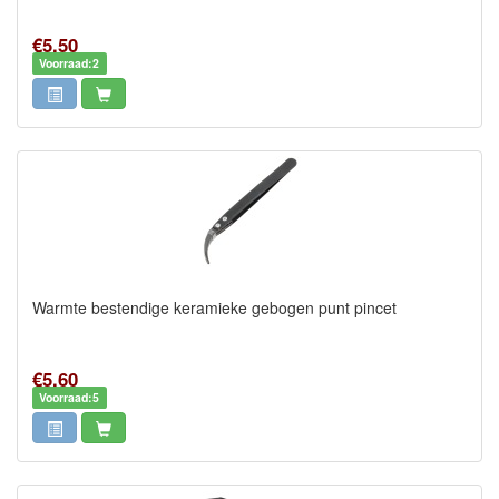
€5,50
Voorraad:2
Warmte bestendige keramieke gebogen punt pincet
€5,60
Voorraad:5