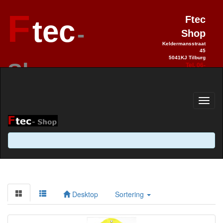
F
Ftec
tec
-
Shop
Keldermansstraat
45
5041KJ Tilburg
Shop
Tel. 06-
28990992
Elektronica sinds 1993 / Hobby 2.0
sinds 2013
Desktop
Sortering