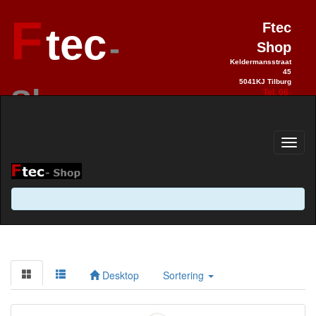
F
Ftec
tec
-
Shop
Keldermansstraat
45
5041KJ Tilburg
Shop
Tel. 06-
28990992
Elektronica sinds 1993 / Hobby 2.0
sinds 2013
Desktop
Sortering