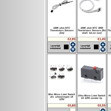
100K ohm NTC
100K ohm NTC 3950
Thermistors Sensors
Thermistors Sensors (No
Th
(1m)
shell, 1m,no con)
€2,95
€1,45
Mini Micro Limit Switch
Ultra Micro Limit Switch
KW
div. uitvoeringen 1A
1A 125V zonder lip
125V
€0,80
€0,55