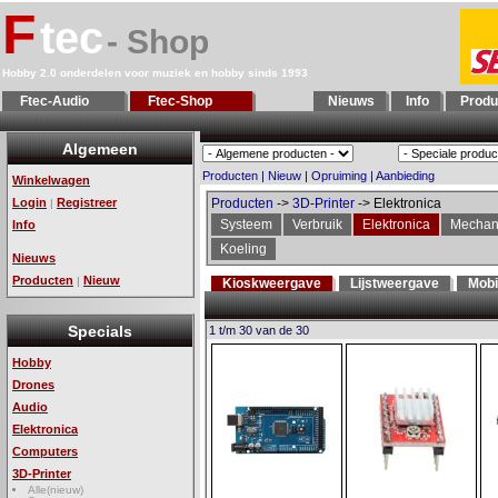
F
tec
- Shop
Hobby 2.0 onderdelen voor muziek en hobby sinds 1993
Ftec-Audio
Ftec-Shop
Nieuws
Info
Produ
Algemeen
Producten
|
Nieuw
|
Opruiming
|
Aanbieding
Winkelwagen
Login
Registreer
Producten
->
3D-Printer
-> Elektronica
|
Systeem
Verbruik
Elektronica
Mechan
Info
Koeling
Nieuws
Producten
Nieuw
|
Kioskweergave
Lijstweergave
Mobi
Specials
1 t/m 30 van de 30
Hobby
Drones
Audio
Elektronica
Computers
3D-Printer
Alle(nieuw)