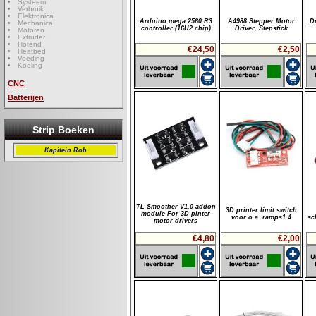
Systeem
Verbruik
Elektronica
Arduino mega 2560 R3
A4988 Stepper Motor
D
Mechanica
controller (16U2 chip)
Driver, Stepstick
Motoren
Extruder
Hotend
€24,50
€2,50
Heatbed
Voeding
Koeling
CNC
Batterijen
Strip Boeken
Kapitein Rob
TL-Smoother V1.0 addon
3D printer limit switch
module For 3D pinter
voor o.a. ramps1.4
sc
motor drivers
€4,80
€2,00