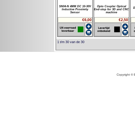
SN04-N 4MM DC 10-30V
Opto Coupler Optical
D
Inductive Proximity
End-stop for 3D and CNC
Sensor
machine
€6,00
€2,50
1 t/m 30 van de 30
Copyright © 